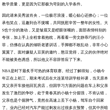
教学质量，更是因为它那极为苛刻的入学条件。
因此请来吴秀波肖央，一位极尽浪漫，暖心贴心还撩心；一位
承包笑点，逗趣到合不拢嘴，共同抚慰辛苦一整年的女性。大
S也十分的激动，又是皱眉又是瞪眼张嘴的，面部表情特别的
夸张，加上手上全程拿着抱枕，再看看一旁文静乖巧的汪小
菲，仿佛在认真的倾听老婆训话，手脚都不敢乱动，非常小心
翼翼了。面对嫌疑人豆荚的邀约，憨豆觉得，正义的伙伴绝对
不能被美色诱惑，所以他义不容辞答应了下来。
NBA是时下最炙手可热的体育联赛。经过了解得知，小杨今
年正在上初三，期末考试后在大连某培训学校补课，当天原本
其父亲开车接他回瓦房店，但因学习方面的问题在车上和父亲
发生了激烈的争吵，处于青春其的小杨十分倔强，不肯认错，
父亲也是个倔脾气，竟然在高速上丢下小杨，驾车自个回家
了。业内已经对汽车产能过剩发出过很多次预警，但其中所暗