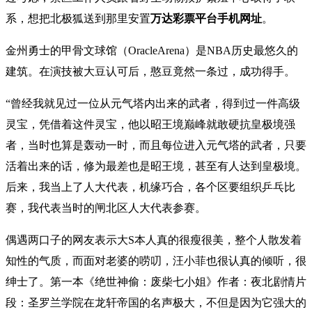
系，想把北极狐送到那里安置
万达彩票平台手机网址
。
金州勇士的甲骨文球馆（OracleArena）是NBA历史最悠久的
建筑。在演技被大豆认可后，憨豆竟然一条过，成功得手。
“曾经我就见过一位从元气塔内出来的武者，得到过一件高级
灵宝，凭借着这件灵宝，他以昭王境巅峰就敢硬抗皇极境强
者，当时也算是轰动一时，而且每位进入元气塔的武者，只要
活着出来的话，修为最差也是昭王境，甚至有人达到皇极境。
后来，我当上了人大代表，机缘巧合，各个区要组织乒乓比
赛，我代表当时的闸北区人大代表参赛。
偶遇两口子的网友表示大S本人真的很瘦很美，整个人散发着
知性的气质，而面对老婆的唠叨，汪小菲也很认真的倾听，很
绅士了。第一本《绝世神偷：废柴七小姐》作者：夜北剧情片
段：圣罗兰学院在龙轩帝国的名声极大，不但是因为它强大的