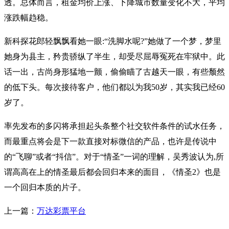
透。总体而言，租金均价上涨、下降城市数量变化不大，平均
涨跌幅趋稳。
新科探花郎轻飘飘看她一眼:“洗脚水呢?”她做了一个梦，梦里
她身为县主，矜贵骄纵了半生，却受尽屈辱冤死在牢狱中。此
话一出，古尚身形猛地一颤，偷偷瞄了古越天一眼，有些颓然
的低下头。每次接待客户，他们都以为我50岁，其实我已经60
岁了。
率先发布的多闪将承担起头条整个社交软件条件的试水任务，
而最重点将会是下一款直接对标微信的产品，也许是传说中
的“飞聊”或者“抖信”。对于“情圣”一词的理解，吴秀波认为,所
谓高高在上的情圣最后都会回归本来的面目，《情圣2》也是
一个回归本质的片子。
上一篇：
万达彩票平台