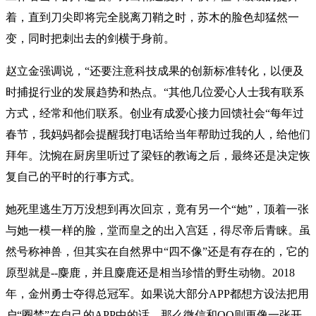
着，直到刀尖即将完全脱离刀鞘之时，苏木的脸色却猛然一
变，同时把刺出去的剑横于身前。
赵立金强调说，“还要注意科技成果的创新标准转化，以便及
时捕捉行业的发展趋势和热点。“其他几位爱心人士我有联系
方式，经常和他们联系。创业有成爱心接力回馈社会“每年过
春节，我妈妈都会提醒我打电话给当年帮助过我的人，给他们
拜年。沈惋在厨房里听过了梁钰的教诲之后，最终还是决定恢
复自己的平时的行事方式。
她死里逃生万万没想到再次回京，竟有另一个“她”，顶着一张
与她一模一样的脸，堂而皇之的出入宫廷，得尽帝后青睐。虽
然号称神兽，但其实在自然界中“四不像”还是有存在的，它的
原型就是--麋鹿，并且麋鹿还是相当珍惜的野生动物。2018
年，金州勇士夺得总冠军。如果说大部分APP都想方设法把用
户“圈禁”在自己的APP中的话，那么微信和QQ则更像一张开