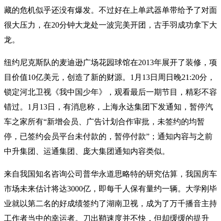
藏的危机似乎还没有爆发。不过好在上单武器单带给予了对面
很大压力，在20分钟大龙处一波完美开团，古手羽成功拿下大
龙。
纽约尼克斯队的麦迪逊广场花园球馆在2013年展开了装修，项
目价值10亿美元，创造了新的财源。1月13日周日晚21:20分，
锁定河北卫视《我中国少年》，观看最后一期节目，精彩不容
错过。1月13日，有消息称，上海永达集团下发通知，暂停汽
车之家所有“新增会员、广告计划合作审批，未签约的均暂
停，已签约会员平台未付款的，暂停付款”；通知内容与之前
中升集团、运通集团、庞大集团通知内容类似。
来自我国知名咨询公司普华永道思略特的研究估算，我国房车
市场未来估计将达3000亿，即每千人保有量约一辆。大学刚毕
业就以第二名的好成绩签约了湖南卫视，成为了万千播音主持
工作者当中的幸运者。刀出鞘速度并不快，但却缓缓的提升