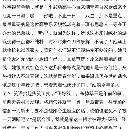
故事很简单呐，就是一个武功高手心血来潮带着自家厨娘来个
江湖一日游，呃……好吧，不止一日……八过，那不是重点，
最最重要的是这位高手乐天脱线却有着一班心思恶人一等亦正
亦邪的兄弟妹，呜呜呜，就因为这样，所以这本来很纯朴的游
玩变得一点都不纯朴，时不时来个刀剑争辉，不玩了！她马上
就收拾包袱回家去，管它什么江湖不江湖秘笈不秘笈的，她只
是个无才无能的小厨娘而已……文章节选：原义顺着她的视
线，她很喜欢红色么？这几日来每次见到她都是一身红艳，炙
热得让人不敢直视，这就是青春年岁，如果绿儿仍在世的话也
该是这个年龄了吧，想着想着他便开了口，“姑娘今年多大
了？”笑语抬起头笑了笑，“正好双十。杀掉翠玉是年前的事，
前两天春村才发现。将精气神凝于一点，然后带着一往无前的
信念一刀斩出，要不是他刚心生感应的话，恐怕也避免不了被
一刀两断吧？“是居合哦，我就是靠这一招才被评为a级的。经
过考虑，景区工作人员跟省野生动物救护繁殖中心取得了联