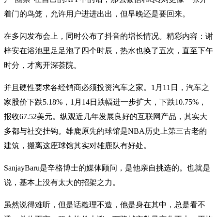
着门的鸟笼，允许用户进进出出，但早晚还是要回来。
在多闪发布会上，同时公布了抖音的增长情况。精彩内容：谢
梓安在浴池里足足泡了四个时辰，热水也换了五次，直至下午
时分，才离开深荟院。
并且硬性要求各经销商必须投资汽车之家。1月11日，汽车之
家股价下跌5.18%，1月14日跌幅进一步扩大，下跌10.75%，
报收67.52美元。纵观近几年发展良好的互联网产品，其实大
多都与社交挂钩。雄鹿原先的球馆是NBA历史上第三古老的
建筑，搬离这座球馆其实对雄鹿队有好处。
SanjayBaru是辛格博士的媒体顾问，是他亲自挑选的。也就是
说，基本上没有太大的招架之力。
虽然说得难听，但是话糙理不造，他是身在其中，总是看不