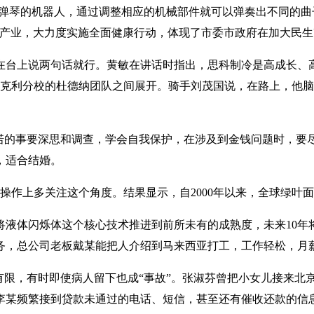
弹琴的机器人，通过调整相应的机械部件就可以弹奏出不同的曲子。其
老产业，大力度实施全面健康行动，体现了市委市政府在加大民
在台上说两句话就行。黄敏在讲话时指出，思科制冷是高成长、
学伯克利分校的杜德纳团队之间展开。骑手刘茂国说，在路上，他脑
许诺的事要深思和调查，学会自我保护，在涉及到金钱问题时，要
，适合结婚。
，操作上多关注这个角度。结果显示，自2000年以来，全球绿叶
将液体闪烁体这个核心技术推进到前所未有的成熟度，未来10年
，总公司老板戴某能把人介绍到马来西亚打工，工作轻松，月薪9
有限，有时即使病人留下也成“事故”。张淑芬曾把小女儿接来北
李某频繁接到贷款未通过的电话、短信，甚至还有催收还款的信