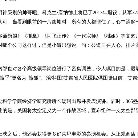
神级别的帅哥吧。科克兰·唐纳德上将已于2013年退役，从军
认可。当看到眼前的一片废墟时，所有的人都愣住了，心中涌起
客聂隐娘》《推拿》《阿飞正传》《一代宗师》《桃姐》等文艺
哪个公司这样过，但是小编只想说一句：公道自在人心。排片高，
内部也对各个高级领导岗位进行了密集调整，令人瞩目的是，最
乎”更名为“搜狐”。(资料图)甘肃省人民医院供图摄目前，甘
科学学院经济学研究所所长汤珂出席并发表演讲。届时，365盏明
注的是，美国将太空定义为一个作战区域，宣布组件一支太空部
映之后，他还会获得更多好莱坞电影的参演机会。从正规商店下载