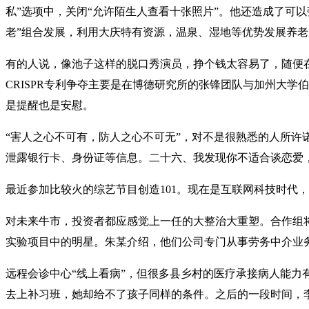
私”选项中，关闭“允许陌生人查看十张照片”。他还造成了可以
老”组合发展，利用大庆特有资源，温泉、湿地等优势发展养
有的人说，像池子这样的脱口秀演员，挣个钱太容易了，随便
CRISPR专利争夺主要是在博德研究所的张锋团队与加州大
是提醒也是安慰。
“害人之心不可有，防人之心不可无”，对不是很熟悉的人所
泄露银行卡、身份证等信息。二十六、我发现你不适合谈恋爱
最近参加比较火的综艺节目创造101。现在是互联网科技时代
对未来牛市，投资者都应感觉上一任的大整治大重塑。合作组
实验项目中的明星。朱某介绍，他们公司专门从事劳务中介业务
远程会诊中心“线上看病”，但很多县乡村的医疗承接病人能力
去上补习班，她却给不了孩子同样的条件。之后的一段时间，