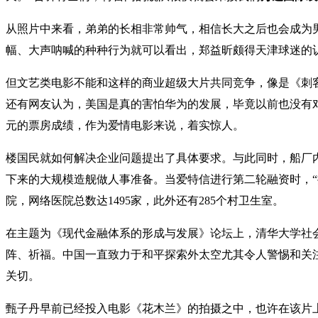
从照片中来看，弟弟的长相非常帅气，相信长大之后也会成为男
幅、大声呐喊的种种行为就可以看出，郑益昕颇得天津球迷的
但文艺类电影不能和这样的商业超级大片共同竞争，像是《刺
还有网友认为，美国是真的害怕华为的发展，毕竟以前也没有对
元的票房成绩，作为爱情电影来说，着实惊人。
楼国民就如何解决企业问题提出了具体要求。与此同时，船厂
下来的大规模造舰做人事准备。当爱特信进行第二轮融资时，“搜
院，网络医院总数达1495家，此外还有285个村卫生室。
在主题为《现代金融体系的形成与发展》论坛上，清华大学社会
阵、祈福。中国一直致力于和平探索外太空尤其令人警惕和关
关切。
甄子丹早前已经投入电影《花木兰》的拍摄之中，也许在该片上