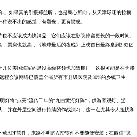
37年。如果真的引援郑益昕，也是民心所向，从天津球迷的拉横
一种说不出的感觉，有颓丧，更有愤怒。
片也不应该成为快消品，它们应该在影院停留更长的一段时间。
票房也就高，《地球最后的夜晚》上映首日最终拿到2.62亿
近几位美国海军的退役高级将领也加盟船厂，这很可能是在为接
肃远程会诊网络已覆盖全省所有市县级医院及80%的乡镇卫生
灯将“点亮”流传千年的“九曲黄河灯阵”，供游客观灯、游
队，并在外层空间进行持续的作战演习，这一点尤其令人担忧和
APP软件，来路不明的APP软件不要随便安装；在微信“隐