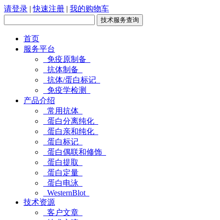
请登录
|
快速注册
|
我的购物车
首页
服务平台
免疫原制备
抗体制备
抗体/蛋白标记
免疫学检测
产品介绍
常用抗体
蛋白分离纯化
蛋白亲和纯化
蛋白标记
蛋白偶联和修饰
蛋白提取
蛋白定量
蛋白电泳
WesternBlot
技术资源
客户文章