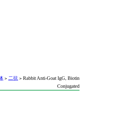
体
二抗
Rabbit Anti-Goat IgG, Biotin
>
>
Conjugated