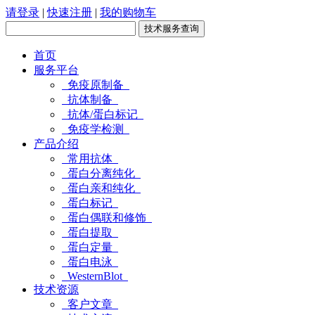
请登录
|
快速注册
|
我的购物车
首页
服务平台
免疫原制备
抗体制备
抗体/蛋白标记
免疫学检测
产品介绍
常用抗体
蛋白分离纯化
蛋白亲和纯化
蛋白标记
蛋白偶联和修饰
蛋白提取
蛋白定量
蛋白电泳
WesternBlot
技术资源
客户文章