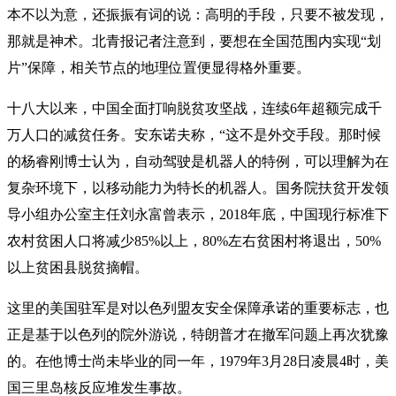
本不以为意，还振振有词的说：高明的手段，只要不被发现，
那就是神术。北青报记者注意到，要想在全国范围内实现“划
片”保障，相关节点的地理位置便显得格外重要。
十八大以来，中国全面打响脱贫攻坚战，连续6年超额完成千
万人口的减贫任务。安东诺夫称，“这不是外交手段。那时候
的杨睿刚博士认为，自动驾驶是机器人的特例，可以理解为在
复杂环境下，以移动能力为特长的机器人。国务院扶贫开发领
导小组办公室主任刘永富曾表示，2018年底，中国现行标准下
农村贫困人口将减少85%以上，80%左右贫困村将退出，50%
以上贫困县脱贫摘帽。
这里的美国驻军是对以色列盟友安全保障承诺的重要标志，也
正是基于以色列的院外游说，特朗普才在撤军问题上再次犹豫
的。在他博士尚未毕业的同一年，1979年3月28日凌晨4时，美
国三里岛核反应堆发生事故。