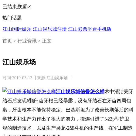
已结束
数量:3
热门话题
江山国际娱乐
江山娱乐城注册
江山彩票平台手机版
首页
>
行业资讯
> 正文
江山娱乐场
时间:2019-03-12
来源:江山娱乐场
江山娱乐城信誉怎么样
术中清洁完牙
结石后发现6颗臼齿牙根已经暴露，没有牙结石在牙齿四周包
裹，牙齿根本不能保持稳定。巴基斯坦为了改善长期落后的科
学技术和生产力作出了很大的努力，接连引进了f-22p型护卫
舰的制造技术，以及生产枭龙-2战斗机的生产线，在军工制造