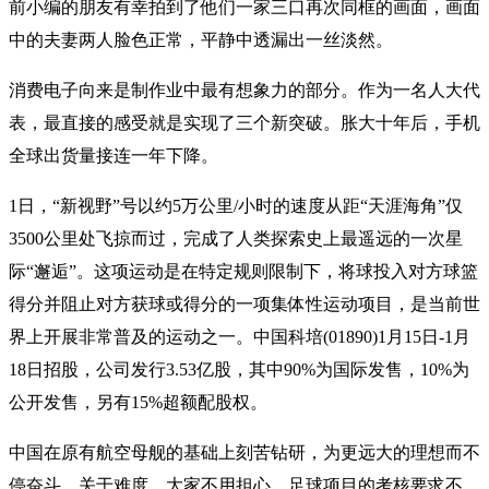
前小编的朋友有幸拍到了他们一家三口再次同框的画面，画面
中的夫妻两人脸色正常，平静中透漏出一丝淡然。
消费电子向来是制作业中最有想象力的部分。作为一名人大代
表，最直接的感受就是实现了三个新突破。胀大十年后，手机
全球出货量接连一年下降。
1日，“新视野”号以约5万公里/小时的速度从距“天涯海角”仅
3500公里处飞掠而过，完成了人类探索史上最遥远的一次星
际“邂逅”。这项运动是在特定规则限制下，将球投入对方球篮
得分并阻止对方获球或得分的一项集体性运动项目，是当前世
界上开展非常普及的运动之一。中国科培(01890)1月15日-1月
18日招股，公司发行3.53亿股，其中90%为国际发售，10%为
公开发售，另有15%超额配股权。
中国在原有航空母舰的基础上刻苦钻研，为更远大的理想而不
停奋斗。关于难度，大家不用担心，足球项目的考核要求不