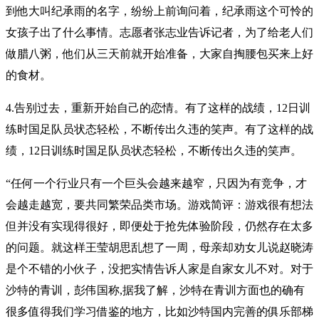
到他大叫纪承雨的名字，纷纷上前询问着，纪承雨这个可怜的
女孩子出了什么事情。志愿者张志业告诉记者，为了给老人们
做腊八粥，他们从三天前就开始准备，大家自掏腰包买来上好
的食材。
4.告别过去，重新开始自己的恋情。有了这样的战绩，12日训
练时国足队员状态轻松，不断传出久违的笑声。有了这样的战
绩，12日训练时国足队员状态轻松，不断传出久违的笑声。
“任何一个行业只有一个巨头会越来越窄，只因为有竞争，才
会越走越宽，要共同繁荣品类市场。游戏简评：游戏很有想法
但并没有实现得很好，即便处于抢先体验阶段，仍然存在太多
的问题。就这样王莹胡思乱想了一周，母亲却劝女儿说赵晓涛
是个不错的小伙子，没把实情告诉人家是自家女儿不对。对于
沙特的青训，彭伟国称,据我了解，沙特在青训方面也的确有
很多值得我们学习借鉴的地方，比如沙特国内完善的俱乐部梯