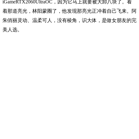
iGameRTX2060UltraOC，因为它马上就要被大卸八块了。看
着那道亮光，林阳蒙圈了，他发现那亮光正冲着自己飞来。阿
朱俏丽灵动、温柔可人，没有棱角，识大体，是做女朋友的完
美人选。