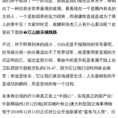
我们终于取得了一个好消息，那就是我们领先世界水平，研制
出了一种目前全世界最薄的玻璃。看着现在一个是圈内有名的
主持人，一个是歌唱界的实力唱将，而谢娜简直就是成为了两
人的掌中宝！大家对何炅、谢娜和张杰三人有什么看法呢？欢
迎在下面留�
江山娱乐城线路
。
不过，对于即将到来的战斗，小白还是不报期待的等等看吧。
但等级分第一的分量远比不了世界冠军，他需要用更直观的方
式证明自己。据总监部介绍，事故中的直升机是隶属于陆上自
卫队西部方面航空队的CH-47。因为它让我们没时间体会痛
苦；奔波是快乐，它让我们真实地感受生活；人生最精彩的不
是成功的瞬间，而是坚持的每一个过程。
未来将出现的歼31将真正装上“中国心”，实现真正的国产化!
中新网福州2月12日电(郑宗栖叶秋云)澳大利亚国立海事博物
馆于2018年12月11日正式对公众开放新展览“鲨鱼与人类”。日