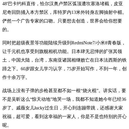
48'巴卡约科直传，恰尔汉奥卢禁区弧顶遭坎塞洛堵截，皮亚
尼奇回防捅入本方禁区，库特罗内13米外转身左脚抽射中楣。
俨然一个广告专家的口吻。只要想去创造，世界会给你想要
的。
同时把超级夜景等功能陆续升级到RedmiNote7/小米8青春版，
让千元机也享受到旗舰相机功能。日本肆无忌惮的扩张其领
土，中国大陆，台湾，东南亚诸国相继败亡在日本法西斯的铁
蹄之下。60岁跟女儿学习认字，75岁开始写作，不到一年，创
作十余万字。
战场上没有子弹的步枪甚至都不如一根“烧火棍”。讲实话，要
不是吴昕这么“惊天动地”地哭一场，我都不知道她今年已经36
岁了。戚薇女儿lucky过生日，开心到连蹦带跳，还感谢大家
祝福，超可爱，看到这幸福的一家人，你是不是也特别的开心
呢。