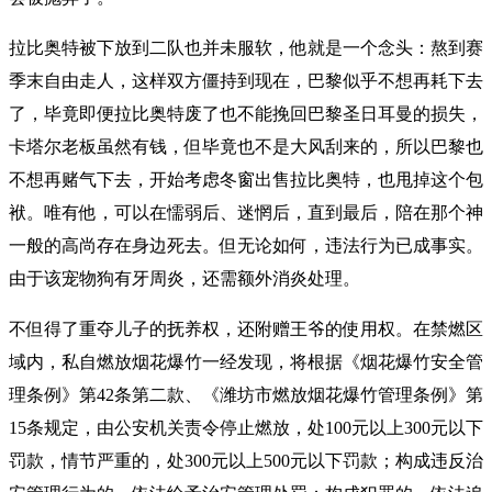
拉比奥特被下放到二队也并未服软，他就是一个念头：熬到赛
季末自由走人，这样双方僵持到现在，巴黎似乎不想再耗下去
了，毕竟即便拉比奥特废了也不能挽回巴黎圣日耳曼的损失，
卡塔尔老板虽然有钱，但毕竟也不是大风刮来的，所以巴黎也
不想再赌气下去，开始考虑冬窗出售拉比奥特，也甩掉这个包
袱。唯有他，可以在懦弱后、迷惘后，直到最后，陪在那个神
一般的高尚存在身边死去。但无论如何，违法行为已成事实。
由于该宠物狗有牙周炎，还需额外消炎处理。
不但得了重夺儿子的抚养权，还附赠王爷的使用权。在禁燃区
域内，私自燃放烟花爆竹一经发现，将根据《烟花爆竹安全管
理条例》第42条第二款、《潍坊市燃放烟花爆竹管理条例》第
15条规定，由公安机关责令停止燃放，处100元以上300元以下
罚款，情节严重的，处300元以上500元以下罚款；构成违反治