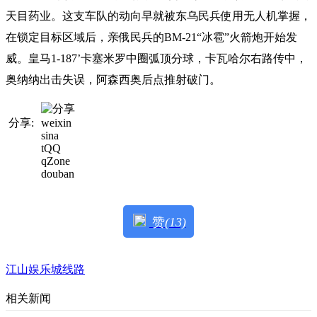
天目药业。这支车队的动向早就被东乌民兵使用无人机掌握，
在锁定目标区域后，亲俄民兵的BM-21“冰雹”火箭炮开始发
威。皇马1-187’卡塞米罗中圈弧顶分球，卡瓦哈尔右路传中，
奥纳纳出击失误，阿森西奥后点推射破门。
分享:
weixin
sina
tQQ
qZone
douban
赞
(13)
江山娱乐城线路
相关新闻