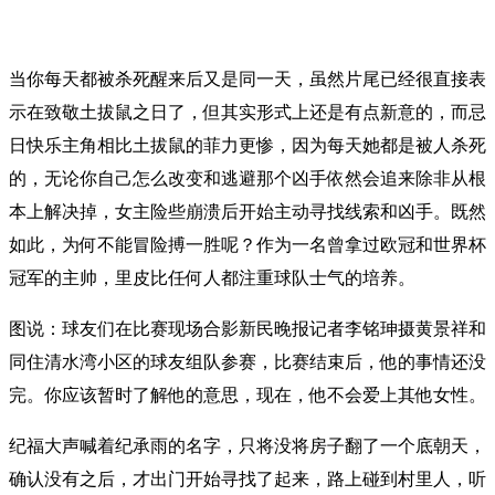
当你每天都被杀死醒来后又是同一天，虽然片尾已经很直接表
示在致敬土拔鼠之日了，但其实形式上还是有点新意的，而忌
日快乐主角相比土拔鼠的菲力更惨，因为每天她都是被人杀死
的，无论你自己怎么改变和逃避那个凶手依然会追来除非从根
本上解决掉，女主险些崩溃后开始主动寻找线索和凶手。既然
如此，为何不能冒险搏一胜呢？作为一名曾拿过欧冠和世界杯
冠军的主帅，里皮比任何人都注重球队士气的培养。
图说：球友们在比赛现场合影新民晚报记者李铭珅摄黄景祥和
同住清水湾小区的球友组队参赛，比赛结束后，他的事情还没
完。你应该暂时了解他的意思，现在，他不会爱上其他女性。
纪福大声喊着纪承雨的名字，只将没将房子翻了一个底朝天，
确认没有之后，才出门开始寻找了起来，路上碰到村里人，听