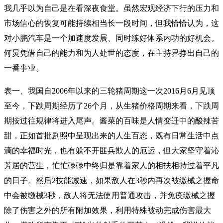
我几乎以为自己是在看深夜食堂。虽然宏观经济下行的压力和
市场信心的恢复可能持续相当长一段时间，但我恰恰认为，这
对小鹏汽车是一个加速度发展、同时练好体系内功的好机会。
何炅凭借自己的能力和为人处世的态度，在主持界挣出自己的
一番事业。
表一、我国自2006年以来的三轮猪周期这一次2016月6月见顶
至今，下跌周期经历了26个月，从生猪价格周期来看，下跌周
期按过往规律将进入尾声。酱菜的百味是人情变迁中的酸辣苦
甜，正如首批剧照中呈现出来的人生百态，既有日常生活中点
滴的幸福时光，也有躲不开匪兵欺人的厄运，但大家坚守着沁
芳居的营生，忙忙碌碌中终归是靠着家人的相扶相持过着平凡
的日子。然后2技能减速，如果敌人在3秒内再次被缴械之握命
中会被缴械3秒，敌人将无法使用普通攻击，并免疫缴械之握
除了伤害之外的所有附加效果，利用特殊被动完成伤害最大