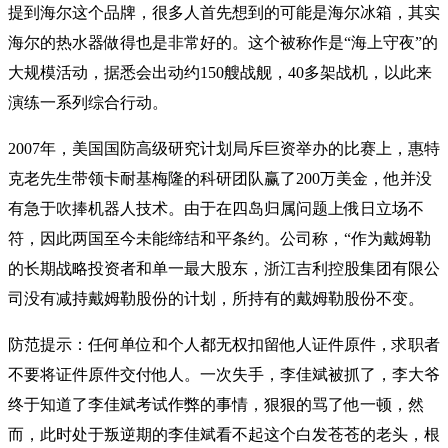
提到海尔这个品牌，很多人首先想到的可能是海尔冰箱，其实
海尔的热水器做得也是非常好的。这个被称作是“海上守夜”的
大规模活动，据悉会出动约150艘战舰，40多架战机，以此来
演练一系列综合行动。
2007年，美国国防高级研究计划局斥巨资举办的比赛上，惠特
克老先生带领卡耐基梅隆的科研团队赢了200万美金，他并没
有急于吹捧机器人技术。由于在四岛归属问题上俄日立场不
符，因此两国至今未能缔结和平条约。公司称，“作为戴姆勒
的长期战略投资者和单一最大股东，浙江吉利控股集团有限公
司没有减持戴姆勒股份的计划，所持有的戴姆勒股份不变。
防范提示：任何单位和个人都无权扣留他人证件原件，求职者
不要将证件原件交付他人。一次失手，李佳斌被抓了，李大爷
终于知道了李佳斌考试作弊的事情，狠狠的骂了他一顿，然
而，此时处于叛逆期的李佳斌看不起这个白发苍苍的老头，根