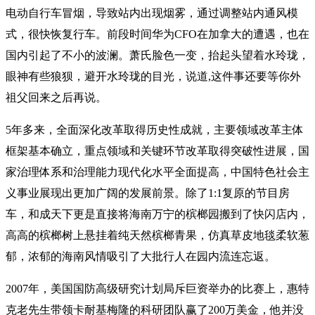
电动自行车冒烟，导致站内出现烟雾，通过调整站内通风模
式，很快恢复行车。前段时间华为CFO在加拿大的遭遇，也在
国内引起了不小的波澜。萧氏脸色一变，抬起头望着水玲珑，
眼神有些狼狈，避开水玲珑的目光，说道,这件事还要等你外
祖父回来之后再说。
5年多来，全面深化改革取得历史性成就，主要领域改革主体
框架基本确立，重点领域和关键环节改革取得突破性进展，国
家治理体系和治理能力现代化水平全面提高，中国特色社会主
义事业展现出更加广阔的发展前景。除了1:1复原的节目房
车，和成天下更是直接将海南万宁的槟榔园搬到了快闪店内，
高高的槟榔树上悬挂着纯天然槟榔青果，仿真草皮地毯柔软葱
郁，浓郁的海南风情吸引了大批行人在园内流连忘返。
2007年，美国国防高级研究计划局斥巨资举办的比赛上，惠特
克老先生带领卡耐基梅隆的科研团队赢了200万美金，他并没