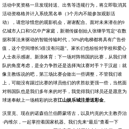
活动中奖资格一旦发现转送、出售等违规行为，将立即取消其
活动资格格并计入系统黑名单（3个月内不能参加观影活
动），请您珍惜您的观影机会，谢谢配合。面对未来潜在的9
亿城市人口和5亿中产家庭，新潮传媒创始人张继学笃定“在数
据和算法来驱动的智能传输时代，50%的电梯都将具有广告价
值，这个空间增长5倍没有问题”。家长们也纷纷对学校和爱心
人士表示感谢。新浪体育：下一场对阵韩国的比赛，从我们球
队的角度考虑，是全力争胜还是选择淘汰赛对手？于汉超：就
像主教练说的吧，第三场比赛会做出一些调整，不管我们谁
上，可能没有踢过比赛的球员他们的求胜欲更强一些，当然面
对韩国队也是我们多年来的对手，我觉得我们球员还是愿意为
球迷奉献上一场精彩的比赛
江山娱乐城注册送彩金
。
沃里克、现在的诺森伯兰伯爵蒙塔古，以及约克的大主教乔治
·内维尔，一起掌控着国家机器。我们先来“最后”查看一下