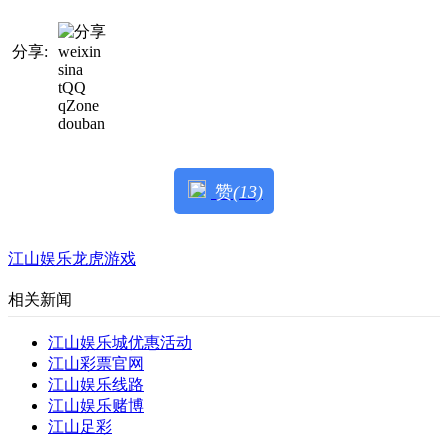
分享:
weixin
sina
tQQ
qZone
douban
赞
(13)
江山娱乐龙虎游戏
相关新闻
江山娱乐城优惠活动
江山彩票官网
江山娱乐线路
江山娱乐赌博
江山足彩