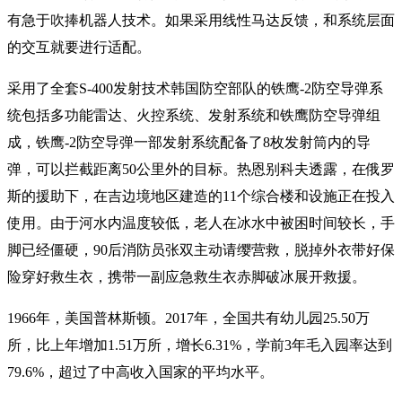
有急于吹捧机器人技术。如果采用线性马达反馈，和系统层面
的交互就要进行适配。
采用了全套S-400发射技术韩国防空部队的铁鹰-2防空导弹系
统包括多功能雷达、火控系统、发射系统和铁鹰防空导弹组
成，铁鹰-2防空导弹一部发射系统配备了8枚发射筒内的导
弹，可以拦截距离50公里外的目标。热恩别科夫透露，在俄罗
斯的援助下，在吉边境地区建造的11个综合楼和设施正在投入
使用。由于河水内温度较低，老人在冰水中被困时间较长，手
脚已经僵硬，90后消防员张双主动请缨营救，脱掉外衣带好保
险穿好救生衣，携带一副应急救生衣赤脚破冰展开救援。
1966年，美国普林斯顿。2017年，全国共有幼儿园25.50万
所，比上年增加1.51万所，增长6.31%，学前3年毛入园率达到
79.6%，超过了中高收入国家的平均水平。