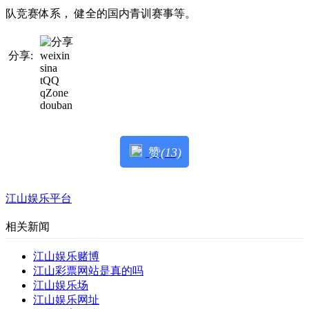
队竞赛体系， 健全的国内青训赛事等。
分享:
weixin
sina
tQQ
qZone
douban
赞
(13)
江山娱乐平台
相关新闻
江山娱乐赌博
江山彩票网站是真的吗
江山娱乐场
江山娱乐网址