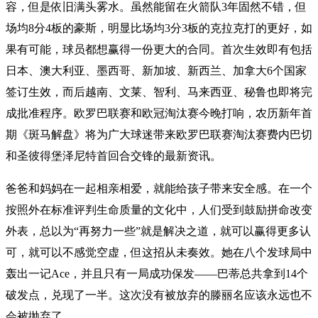
容，但是依旧满头雾水。虽然能留在火箭队3年固然不错，但
场均8分4板的豪斯，明显比场均3分3板的克拉克打的更好，如
果有可能，球员都想赢得一份更大的合同。首次生效即有包括
日本、澳大利亚、墨西哥、新加坡、新西兰、加拿大6个国家
签订生效，而后越南、文莱、智利、马来西亚、秘鲁也即将完
成批准程序。欧罗巴联赛和欧冠淘汰赛今晚打响，农历新年首
期《斑马解盘》将为广大球迷带来欧罗巴联赛淘汰赛费内巴切
和圣彼得堡泽尼特首回合交锋的最新资讯。
爸爸和妈妈在一起相亲相爱，就能给孩子带来安全感。在一个
按照外在标准评判生命质量的文化中，人们受到鼓励拼命改变
外表，总以为“再努力一些”就是解决之道，就可以赢得更多认
可，就可以不感觉空虚，但这招从未奏效。她在八个发球局中
轰出一记Ace，并且只有一局成功保发——巴蒂总共拿到14个
破发点，兑现了一半。这次没有被放弃的滕丽名应该永远也不
会被抛弃了。