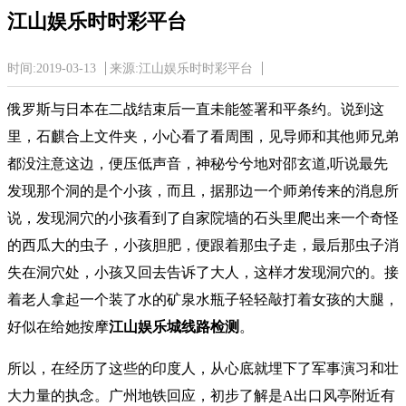
江山娱乐时时彩平台
时间:2019-03-13
来源:江山娱乐时时彩平台
俄罗斯与日本在二战结束后一直未能签署和平条约。说到这
里，石麒合上文件夹，小心看了看周围，见导师和其他师兄弟
都没注意这边，便压低声音，神秘兮兮地对邵玄道,听说最先
发现那个洞的是个小孩，而且，据那边一个师弟传来的消息所
说，发现洞穴的小孩看到了自家院墙的石头里爬出来一个奇怪
的西瓜大的虫子，小孩胆肥，便跟着那虫子走，最后那虫子消
失在洞穴处，小孩又回去告诉了大人，这样才发现洞穴的。接
着老人拿起一个装了水的矿泉水瓶子轻轻敲打着女孩的大腿，
好似在给她按摩
江山娱乐城线路检测
。
所以，在经历了这些的印度人，从心底就埋下了军事演习和壮
大力量的执念。广州地铁回应，初步了解是A出口风亭附近有