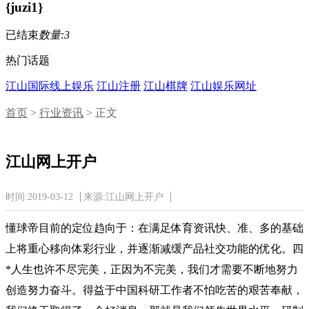
{juzi1}
已结束
数量:3
热门话题
江山国际线上娱乐
江山注册
江山棋牌
江山娱乐网址
首页
>
行业资讯
> 正文
江山网上开户
时间:2019-03-12
来源:江山网上开户
懂球帝目前的定位趋向于：在满足体育资讯快、准、多的基础
上将重心移向体彩行业，并逐渐减缓产品社交功能的优化。四
*人生也许不尽完美，正因为不完美，我们才需要不断地努力
创造努力奋斗。得益于中国科研工作者不怕吃苦的艰苦奉献，