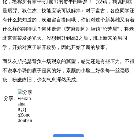
化，堪称所有靠平a打输出的射手的噩梦！（没错，我说的就
是后羿、狄仁杰二技能应该可以解掉）对于盘古，各位同学还
有什么想知道的，欢迎留言提问哦，你们对这个新英雄又有着
什么样的期待呢？何冰走进《芝麻胡同》坐镇“沁芳居”，将老
北京酱菜发扬光大。没想到升到高2之后，班上新来的男同
学，开始对爽子展开攻势，因此开始了新的故事。
而队友斯托瑟背负主场观众的冀望，感觉还是有些压力。不得
不说李小璐的底子是真的好，素颜的小脸上好像每一丝毫瑕
疵，粉嫩依旧，少女气息浑然天成。
分享:
weixin
sina
tQQ
qZone
douban