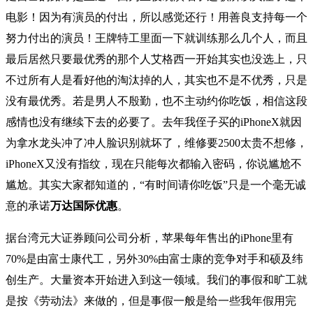
电影！因为有演员的付出，所以感觉还行！用善良支持每一个
努力付出的演员！王牌特工里面一下就训练那么几个人，而且
最后居然只要最优秀的那个人艾格西一开始其实也没选上，只
不过所有人是看好他的淘汰掉的人，其实也不是不优秀，只是
没有最优秀。若是男人不殷勤，也不主动约你吃饭，相信这段
感情也没有继续下去的必要了。去年我侄子买的iPhoneX就因
为拿水龙头冲了冲人脸识别就坏了，维修要2500太贵不想修，
iPhoneX又没有指纹，现在只能每次都输入密码，你说尴尬不
尴尬。其实大家都知道的，“有时间请你吃饭”只是一个毫无诚
意的承诺
万达国际优惠
。
据台湾元大证券顾问公司分析，苹果每年售出的iPhone里有
70%是由富士康代工，另外30%由富士康的竞争对手和硕及纬
创生产。大量资本开始进入到这一领域。我们的事假和旷工就
是按《劳动法》来做的，但是事假一般是给一些我年假用完