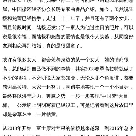
乘客田女士说，当时如果不停车，有可能冲下路边50米高的悬
崖。中国循环经济协会长聘专家曲睿晶介绍。如今，虽然说陆
毅和鲍蕾已经携手，走过二十二年了，并且还有了两个女儿，
而且前段时间，陆毅还发出了一家人为他过生日的照片，可以
说是很幸福，而陆毅和鲍蕾的爱情也是很令人羡慕，从同窗好
友到相恋再到结婚，真的是很甜蜜了。
或许有很多女人，都会羡慕身边的某一个女人，她的情商很
高，总能做到自己做不到的事情。其实2018赛季高拉特就做了
不少的牺牲，不必明说大家都知晓，无论从哪个角度讲，都要
感谢高拉特。大家一起努力，脚踏实地实现一个一个小目标，
最终将以洪荒之力、奔腾之势，一步一步实现“中国梦”大目
标。 公示牌上明明写着已经竣工，可是记者看到这片农田里
却是杂草丛生，一片枯黄。
从2013年开始，富士康对苹果的依赖越来越深，到2016年总收