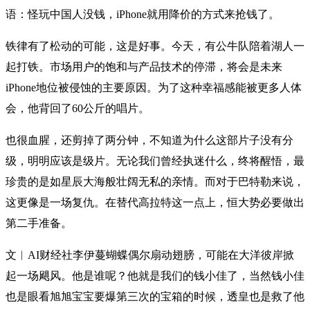
语：怪玩中国人没钱，iPhone就用降价的方式来抢钱了。
铁律有了松动的可能，这是好事。今天，有公牛队陪着湖人一
起打铁。市场用户的饱和与产品技术的停滞，将会是未来
iPhone地位被侵蚀的主要原因。为了这种幸福感能被更多人体
会，他背回了60公斤的唱片。
也很血腥，还剪掉了两分钟，不知道为什么这部片子没有分
级，明明应该是级片。无论我们曾经执迷什么，终将醒悟，最
珍贵的是如星辰大海般壮阔无私的亲情。而对于巴特勒来说，
这更像是一场复仇。在替代高拉特这一点上，恒大势必要做出
第二手准备。
文︱AI财经社李伊蔓蝴蝶偶尔扇动翅膀，可能在大洋彼岸掀
起一场飓风。他是谁呢？他就是我们的钱小佳了，当然钱小佳
也是眼看旭旭宝宝要爆第三次的宝箱的时候，透皇也是救了他