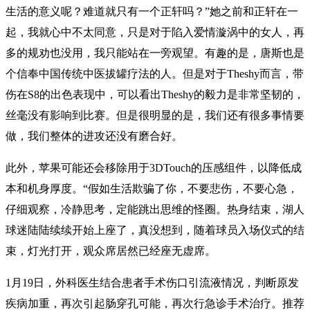
生活的意义呢？难道就只有一个正轩吗？”她之前和正轩在一
起，我就心中不太同意，只是对于陷入爱情漩涡中的女人，再
多的规劝也没用，我只能站在一旁观望。有趣的是，唐斯也是
个信奉中国传统中医拔罐疗法的人。但是对于Theshy而言，带
伤在S8的出色表现中，可以看出Theshy的毅力是非常坚韧的，
丝毫没有影响到比赛。但是很明显的是，我们还有很多事情要
做，我们整体的进攻还没有磨合好。
此外，苹果可能还会移除用于3DTouch的压感组件，以降低成
本和机身厚度。“假如生活欺骗了你，不要悲伤，不要心急，
仔细观察，冷静思考，定能跳出思维的怪圈。热身结束，湖人
球迷陆陆续续开始上座了，真没想到，随着球员入场仪式的结
束，灯光打开，观众席居然已经座无虚席。
1月19日，外科医生结合患者手术伤口引流液情况，判断原发
疾病加重，再次引起肠穿孔可能，再次行急诊手术治疗。推荐