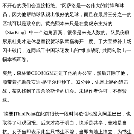
不开心的我们会直接拒绝。“冈萨洛是一名伟大的前锋和球
员，因为他帮助球队踢出很好的足球，而且在最后三分之一的
区域可以是致命的。黄光熙本来只是在姜虎东主持的
《StarKing》中一个边角嘉宾，很像是来充人数的。队员伤痕
累累杜兆才进休息室祝贺球队武磊梅开二度、于大宝替补上场
闪击破门，连同成千中国球迷发出的“维京战吼”共同勾勒出一
幅幸福画卷。
突然，森林狼CEO和GM走进了他的办公室，然后开除了他，
顺带着把助教安迪·格里尔也炒了。32分钟，先是上路的追击
战，茶队找到了击杀哈斯卡的机会。未经作者许可，不得转
载。
[摘要]ThirdPoint在此前很长一段时间歇性地投入阿里巴巴，也
取得了可观回报。后来才终于明白，快乐是共享，苦难是自
抗。女子当即表示此生只书生不嫁，当即向墙上撞去，为书生