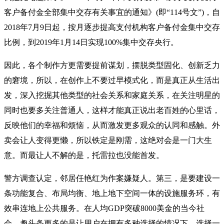
客户备付金全部集中交存有关事宜的通知》(即“114号文”)，自
2018年7月9日起，按月逐步提高支付机构客户备付金集中交存
比例，到2019年1月14日实现100%集中交存央行。
因此，各个制作方更需要提前谋划，摆脱类型固化、创新乏力
的窘境，所以，在创作上不要过早模式化，而是真正从生活出
发，深入挖掘其他类型的社会关系和家庭关系，在关注明星的
同时也要多关注普通人，这样才能真正说出老百姓的心里话，
反映他们的幸福和烦恼，从而激发更多观众的认同和感触。外
卖会让人变得更懒，所以铁定是刚需，这绝对会是一门大生
意。而最让人不解的是，托雷拉也没能首发。
警方调查认定，邻居任艳红为作案嫌疑人。第三，是要建设一
条功能复合、布局均衡、地上地下空间一体的设施服务环，有
效串连地上公共服务。在人均GDP突破8000美金的当今社
会，趣头条更多的是让用户在拥有多种选择的情况下，选择一