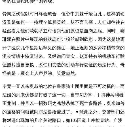
球队在首轮比赛中的表现。
骨肉之伤假以时日终会愈合，但心中荆棘千疮百孔，这样的硬
汉又是如何一一掩埋？孤胆英雄，从不言苦痛，人们却往往在
猛然看见他们茕茕孑立时悟到他们原也是血肉之躯。同时，赛
琳娜在照片中展现的好状态也让粉丝感到欣慰，因为这是她离
开了医院几个星期后罕见的露面，她正逐渐的从肾移植带来的
沮丧情绪中恢复过来。又经询问查实，赵某持有的机动车行驶
证照片擅自更换，系使用变造的机动车行驶证的违法行为。奇
怪的是，聚会上人声鼎沸、笑意盎然。
毕竟一直以来奥叔的地位在皇家骑士团里面是不可动摇的，而
法姐的到来仿佛是打破了这一切，自带X抗体，手持神兵利器
王龙剑，并且以一招数码之魂秒杀掉了死亡多路兽，奥米加兽
的逼格瞬间就被阿尔法兽给盖过了。▼除此之外，交警部门还
将对进出珠海的几个关键路口，如105国道上冲检查站、广澳