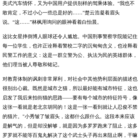
美式汽车情怀，又为中国用户提供别样的驾乘体验。“我也不
敢肯定，不过小心一些总是好的……”楚云浩凝着眉头
说。“这……”林枫用询问的眼神看着白怡晨。
这比女星摔倒博人眼球还令人尴尬。中国刑事警察学院能记住
每一位学生，也许正诠释着警校二字的沉甸甸含义，也诠释着
民警工作的意义：这是一群立警为公、执法为民的英雄群体，
他们理当被人尊敬和铭记。
对教育体制的讽刺非常犀利，对社会中其他势利层面的描述也
很别出心裁。既然是城市之猫，所以最好能有城市特征，这也
启发了我后来拍街猫的思路——要有每个城市的特征符号，像
这张一看就是老北京胡同的！这是一张一看到就让人忍俊不禁
的猫片。"小秀皱了皱眉头，这都什么跟什么。这段本来应该
是解气的，但是却没解够，就是因为多罗罗跑来了阻止，这多
罗罗就不能等百鬼丸解决了这个武士头子再出来阻止啊，干嘛