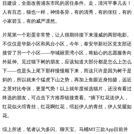
目建设，全面改善浦东市民的居住条件。走，清河平事儿去！
人有百态，猫也一样，神情各异，有的清秀，有的张狂，有的
小家碧玉，有的威严凛然。
片尾第一个彩蛋非常赞，让人很期待接下来漫威的两部电影。
不仅仅是华新小区和凤台小区，今年，泰安华新社区党支部还
接管了另一个小区——华城丽景湾小区，将贴心的志愿服务向
外延伸。见过猫下树的朋友，应该知道大部分都是怎么上怎么
下——也是头上尾下那样慢慢顺下来，而这只许是因为树干是
斜的，所以就来个猛虎下山之势，再加上鱼眼近身拍摄，远近
之景对比夸张，更显气势！以上就年度候选猫片，还没有看过
终选的朋友，可点击下方推荐链接查看。“摘下红花送伊人，
红花似火绾青丝，红花啊红花，绾起伊人的青丝，伊人笑靥如
花。
综上所述，笔者认为多闪、聊天宝、马桶MT三款App目前并