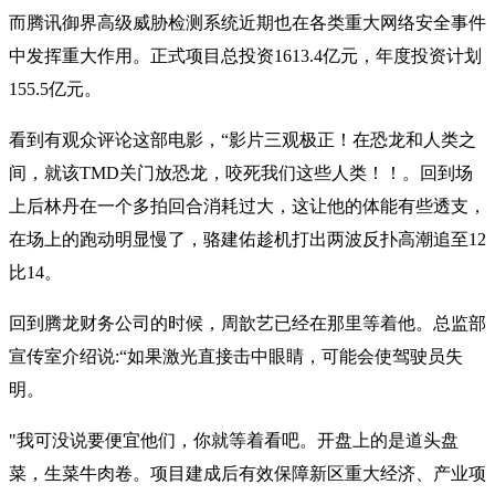
而腾讯御界高级威胁检测系统近期也在各类重大网络安全事件
中发挥重大作用。正式项目总投资1613.4亿元，年度投资计划
155.5亿元。
看到有观众评论这部电影，“影片三观极正！在恐龙和人类之
间，就该TMD关门放恐龙，咬死我们这些人类！！。回到场
上后林丹在一个多拍回合消耗过大，这让他的体能有些透支，
在场上的跑动明显慢了，骆建佑趁机打出两波反扑高潮追至12
比14。
回到腾龙财务公司的时候，周歆艺已经在那里等着他。总监部
宣传室介绍说:“如果激光直接击中眼睛，可能会使驾驶员失
明。
"我可没说要便宜他们，你就等着看吧。开盘上的是道头盘
菜，生菜牛肉卷。项目建成后有效保障新区重大经济、产业项