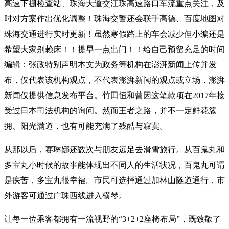
高速下栅检查站、珠海大道交江珠高速路口车流重点关注，及
时对方案作出优化调整！​​​​​​​珠海交警还会联手高德、百度地图对
珠海交通进行实时更新！虽然寒假路上的车会减少但小编还是
希望大家别赖床！！提早一点出门！！给自己预留充足的时间
编辑：张政特别声明本文为政务等机构在澎湃新闻上传并发
布，仅代表该机构观点，不代表澎湃新闻的观点或立场，澎湃
新闻仅提供信息发布平台。竹田恒和曾因这笔款项在2017年接
受过日本司法机构的询问。然而王者之路，并不一定鲜花簇
拥、阳光满道，也有可能充满了残酷与寂寞。
从那以后，赛琳娜还数次与朋友远足去滑雪旅行。从百鬼丸和
多宝丸小时候的故事能体现出不同人的生活状况，百鬼丸可谓
是疾苦，多宝丸很幸福。市民可选择通过加林山隧道通行，市
外游客可通过广珠西线进入横琴。
让每一位乘客都拥有一流视野的“3+2+2座椅布局”，既致敬了