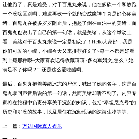
让他跑了，真是难受，对于百鬼丸来说，他在多砍一个和放跑
一个没啥区别啊，难道再砍一个就能变成魔神？真是好心疼美
绪，百鬼丸在被多罗罗阻止后，抱起了倒在血泊中的美绪，而
百鬼丸也说出了自己的第一句话，就是美绪，从这个举动上
看，美绪对于百鬼丸来说一定是初恋了！Hello大家好，我是
你们可爱的小编，小编今天又来推荐好文了~每一本都是好看
到上瘾那种哦~大家喜欢记得收藏嘻嘻~多肉军婚文,怎么？她
满足不了你吗？”“还是这么爱吃醋啊。
最后，百鬼丸抱着美绪冰凉的尸体，喊出了她的名字，这是百
鬼丸取回声音后说的第一句话，然而美绪却听不到了。内容专
家将在旅程中负责分享关于沉船的知识，包括“泰坦尼克号”的
历史和沉没的故事，以及居住在沉船现场的深海生物等等。
上一篇：
万达国际真人娱乐