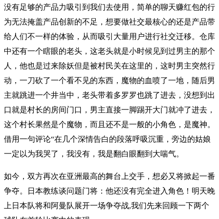
没有足够的产品力吸引到我们去使用，简单的聊天赚红包的行
为无法掩盖产品创新的不足，想要做社交最核心的还是产品带
给人们不一样的体验，从而吸引大量用户进行社交迁移。仓库
中还有一个瞎眼的老头，这老头就是小时候见到过男主的那个
人，他也是过来除妖但是被村民关在这里的，这时男主突然行
动，一刀砍了一个看不见的东西，魔物的血喷了一地，随后男
主就跳进一个井当中，老头带着多罗罗也跳了进去，没想到出
口就是村长的房间门口，男主直接一脚踢开大门就冲了进去，
这个村长果然是个魔物，而且还不是一般的小角色，是魔神。
借用一句评论“在几个深情告白的段落呼吸沉重，旁边的姑娘
一定以为我哭了，我没有，我是翻白眼翻到大喘气。
如今，双方再次在亚洲最高的舞台上交手，想必又将掀起一番
争夺。日本教练谈问题门将：他还没有完全进入角色！明天晚
上日本队将和阿曼队展开一场争夺战,我们先来回顾一下两个