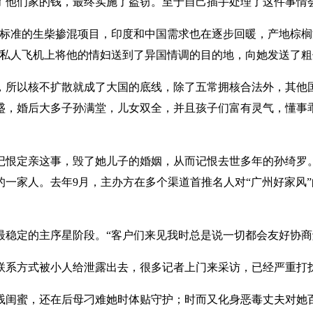
了他们家的钱，最终实施了盗窃。至于自己插手处理了这件事情
标准的生柴掺混项目，印度和中国需求也在逐步回暖，产地棕榈油有望迎来
元的私人飞机上将他的情妇送到了异国情调的目的地，向她发送了
，所以核不扩散就成了大国的底线，除了五常拥核合法外，其他
婚后大多子孙满堂，儿女双全，并且孩子们富有灵气，懂事乖巧。广
记恨定亲这事，毁了她儿子的婚姻，从而记恨去世多年的孙绮罗。
一家人。去年9月，主办方在多个渠道首推名人对“广州好家风”
最稳定的主序星阶段。“客户们来见我时总是说一切都会友好协商
联系方式被小人给泄露出去，很多记者上门来采访，已经严重打
贱闺蜜，还在后母刁难她时体贴守护；时而又化身恶毒丈夫对她