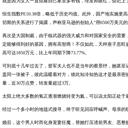
就是因为女人一直炫耀自己家里多有钱，理发师眼红，惦记上
恒生指数PE10.38倍，略低于历史均值。此外，因产地实施更高
切斯的关系进行了揭露，声称亚马逊的创始人“用6500万美
再次是大国制裁，由于核武器的强大威力和对国家安全的需要
定能够得到好的基因，拥有高智商！不仅如此，天秤座子息旺盛，
高可达1850万元，比上年同期下降73.77%。
可到底十几年过去了，督军夫人也不是当年的蔡景纾，她甚至
盖同一张被子，彼此温暖着对方，彼此知冷知热这才是最亲密的
量，近30万点赞，转发量超过3万。
太阳上绝大多数的氢正逐渐燃烧转变为氦，可以说太阳正处于
经过一个多小时的地毯式搜寻，终于听见回应呼喊声。母亲的
婚后，这个男人时而化身宠妻狂魔，替她打压渣前男友、恶整