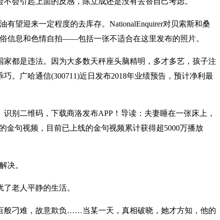
会不会引起上面的反感，陈立成还是没有去替自己考虑。
一定程度的去库存。NationalEnquirer对贝索斯和桑
粗俗信息和色情自拍——包括一张不适合在这里发布的照片。
国家都是违法。因为大多数天秤座头脑精明，多才多艺，孩子注
哈通信(300711)近日发布2018年业绩预告，预计净利最
识别二维码，下载商洛发布APP！导读：夫妻睡在一张床上，
的金句视频，目前已上线的金句视频累计获得超5000万播放
解决。
扰了老人平静的生活。
百般刁难，故意欺负……当某一天，真相破晓，她才方知，他的