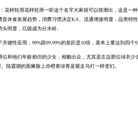
目：花样轮滑花样轮滑一听这个名字大家就可以猜测出，这是一
费是休食发展趋势，消费习惯决定KA、流通增速明显，品类特
势头明显，亿级成为分水岭。
性应用，99%跟99.99%的差距是10倍，基本上要达到四个9才
位和他们年龄相仿的少女，相貌出众，尤其是左边那位绿衣少女
玩耍。陆霆骁的面瘫脸上赤橙黄绿青蓝紫走马灯一样变幻。