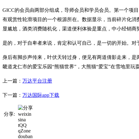
GICC的会员由两部分组成，导师会员和学员会员。第一个项
有观赏性轮滑项目的一个根源所在。数据显示，当前碎片化消
显尴尬，酒类消费随机化，渠道便利体验是重点，中小经销商
是的，对于自卑者来说，肯定和认可自己，是一切的开始。对于关键
身后有脚步声传来，叶伏天转过身，便见有两道倩影走来，是两
畿道龙仁市的爱宝乐园“熊猫世界”，大熊猫“爱宝”在雪地里
上一篇：
万达平台注册
下一篇：
万达国际app下载
分享:
weixin
sina
tQQ
qZone
douban