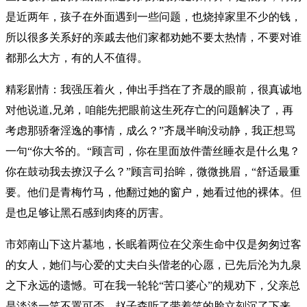
是近两年，孩子在外面遇到一些问题，也烧掉家里不少的钱，
所以很多关系好的亲戚去他们家都劝她不要太热情，不要对谁
都那么大方，有的人不值得。
精彩剧情：我强压着火，伸出手挡在了齐晟的眼前，很真诚地
对他说道,兄弟，咱能先把眼前这生死存亡的问题解决了，再
考虑那骄奢淫逸的事情，成么？”齐晟半晌没动静，我正想骂
一句“你大爷的。“顾言司，你在里面放件蕾丝睡衣是什么鬼？
你在鼓动我去撩汉子么？”顾言司抬眸，微微挑眉，“舒适最重
要。他们是青梅竹马，他翻过她的窗户，她看过他的裸体。但
是也足够让黑石感到肉疼的厉害。
市郊南山下这片墓地，长眠着两位在父亲生命中仅是匆匆过客
的女人，她们与心爱的丈夫白头偕老的心愿，已先后沦为九泉
之下永远的遗憾。可在我一轮轮“苦口婆心”的规劝下，父亲总
是淡淡一笑不置可否。赵子森听了带着笑的脸立刻沉了下来，