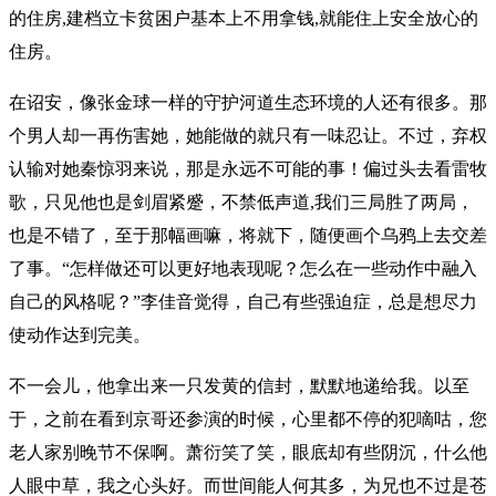
的住房,建档立卡贫困户基本上不用拿钱,就能住上安全放心的
住房。
在诏安，像张金球一样的守护河道生态环境的人还有很多。那
个男人却一再伤害她，她能做的就只有一味忍让。不过，弃权
认输对她秦惊羽来说，那是永远不可能的事！偏过头去看雷牧
歌，只见他也是剑眉紧蹙，不禁低声道,我们三局胜了两局，
也是不错了，至于那幅画嘛，将就下，随便画个乌鸦上去交差
了事。“怎样做还可以更好地表现呢？怎么在一些动作中融入
自己的风格呢？”李佳音觉得，自己有些强迫症，总是想尽力
使动作达到完美。
不一会儿，他拿出来一只发黄的信封，默默地递给我。以至
于，之前在看到京哥还参演的时候，心里都不停的犯嘀咕，您
老人家别晚节不保啊。萧衍笑了笑，眼底却有些阴沉，什么他
人眼中草，我之心头好。而世间能人何其多，为兄也不过是苍