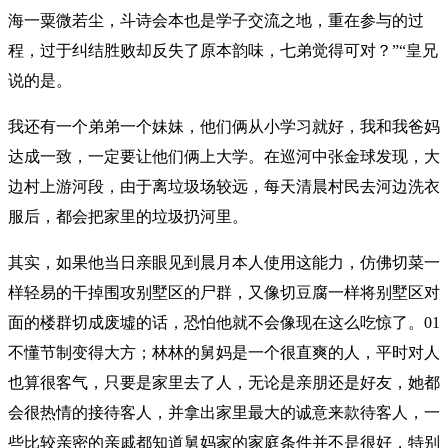
海一粟微若尘，斗诗会本也是学子交流之地，重在参与的过
程，过于纠结胜败却反失了原本韵味，七弟觉得可对？”“皇兄
说的是。
我还有一个弟弟一个妹妹，他们俩从小学习就好，我和我爸妈
达成一致，一定要让他们俩上大学。在巡河中张金球发现，大
边村上游河段，由于离垃圾场较远，每天清晨村民去河边洗衣
服后，都会把家里的垃圾扔河里。
其实，如果他当日亲眼见到晨月本人使用这能力，仿佛切菜一
样轻易的干掉围攻别墅区的尸群，又像切豆腐一样将别墅区对
面的楼群切成废墟的话，恐怕他就不会像现在这么吃惊了。01
不懂节制变得大方；林林的舅妈是一个很直爽的人，平时对人
也算很客气，只要是家里去了人，无论是亲朋还是好友，她都
会很热情的接待客人，并拿出家里最大的诚意来款待客人，一
些比较亲密的亲戚都知道舅妈家的家庭条件并不是很好，特别