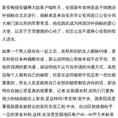
新安晚报安徽网大皖客户端昨天，全国新年首例造血干细胞涉
外捐献在北京进行，捐献者是来自安庆市公安局迎江公安分局
大南门派出所的民警李茂，他也因此成为跨国涉外捐献的爱心
大使。以至于尽管微微的心动了，却怎么也不愿将心全部的投
入进去。
如果一个男人跟你在一起之后，依然和别的女人暧昧纠缠，甚
至和前任各种藕断丝连，那么说明他心里根本就不在乎你。而
他所强调的要沟通，就说明他不认可你所谓的沟通方式。虽然
说每个人都有自己的秘密，但是在这些秘密中也总有一些比较
重要的，而女人若是能将自己全部的秘密都告诉你的话，那说
明你在她心里是真的很重要。记者:在新疆农村,农民们只要掏
很少的钱就能住上新房,是这样吗?李宏斌:党中央、国务院高度
重视新疆各族群众的富民安居工程,中央、自治区财政都给予
一定的资金补助,这样,在深度贫困地区每户40—60平方米标准